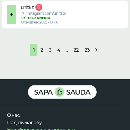
unitkz
instagram.com/unitkz/
✅ Ссылка Активна
Обновлен: 2025 - 10 - 16
1
2
3
4
...
22
23
О нас
Подать жалобу
Недобросовестные продавцы