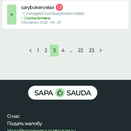
saryboken.relax
instagram.com/saryboken.relax/
✅ Ссылка Активна
Обновлен: 2025 - 08 - 29
1
2
3
4
...
22
23
О нас
Подать жалобу
Недобросовестные продавцы