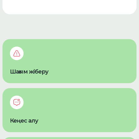
Шағым жіберу
Кеңес алу