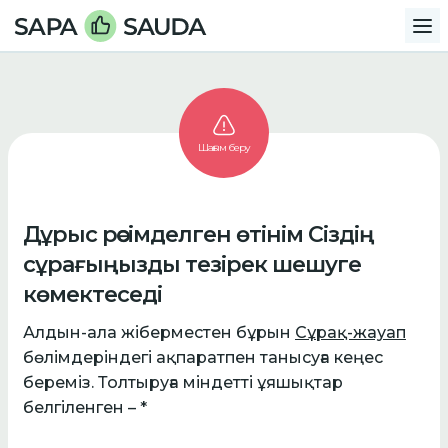
Шағым беру
Дұрыс рәсімделген өтінім Сіздің
сұрағыңызды тезірек шешуге
көмектеседі
Алдын-ала жіберместен бұрын
Сұрақ-жауап
бөлімдеріндегі ақпаратпен танысуға кеңес
береміз. Толтыруға міндетті ұяшықтар
белгіленген – *