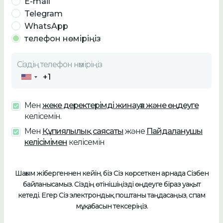
E-mail
Telegram
WhatsApp
телефон нөміріңіз
Сіздің
телефон нөміріңіз
Мен
жеке деректерімді жинауға және өңдеуге
келісемін.
Мен
Құпиялылық саясаты
және
Пайдаланушы
келісімімен
келісемін
Шағым жібергеннен кейін, біз Сіз көрсеткен арнада Cізбен
байланысамыз. Сіздің өтінішіңізді өңдеуге біраз уақыт
кетеді. Егер Сіз электрондық поштаны таңдасаңыз, спам
мұқабасын тексеріңіз.