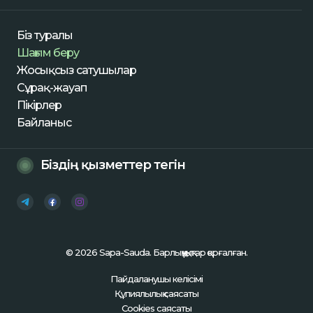
Біз туралы
Шағым беру
Жосықсыз сатушылар
Сұрақ-жауап
Пікірлер
Байланыс
Біздің қызметтер тегін
© 2026 Sapa-Sauda. Барлық құқықтар қорғалған.
Пайдаланушы келісімі
Құпиялылық саясаты
Cookies саясаты