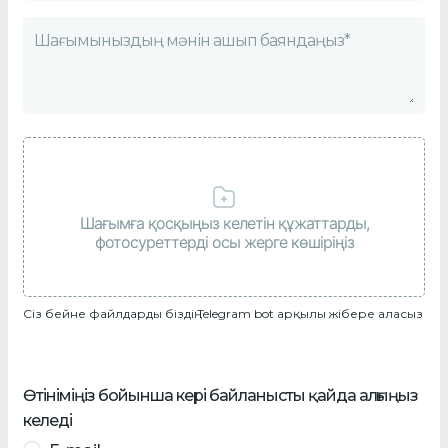
Шағымыныздың мәнін ашып баяндаңыз*
Шағымға қосқыңыз келетін құжаттарды,
фотосуреттерді осы жерге көшіріңіз
Сіз бейне файлдарды біздің
Telegram bot
арқылы жібере аласыз
Өтініміңіз бойынша кері байланысты қайда алғыңыз
келеді