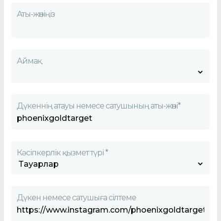
Аты-жөніңіз
Аймақ
Дүкеннің атауы немесе сатушының аты-жөні*
Кәсіпкерлік қызмет түрі *
Дүкен немесе сатушыға сілтеме