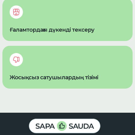
Ғаламтордағы дүкенді тексеру
Жосықсыз сатушылардың тізімі